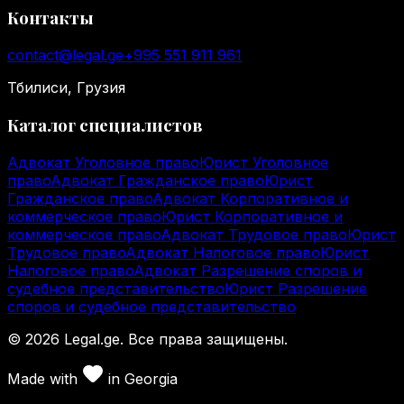
Контакты
contact@legal.ge
+995 551 911 961
Тбилиси, Грузия
Каталог специалистов
Адвокат Уголовное право
Юрист Уголовное
право
Адвокат Гражданское право
Юрист
Гражданское право
Адвокат Корпоративное и
коммерческое право
Юрист Корпоративное и
коммерческое право
Адвокат Трудовое право
Юрист
Трудовое право
Адвокат Налоговое право
Юрист
Налоговое право
Адвокат Разрешение споров и
судебное представительство
Юрист Разрешение
споров и судебное представительство
©
2026
Legal.ge.
Все права защищены
.
Made with
in
Georgia