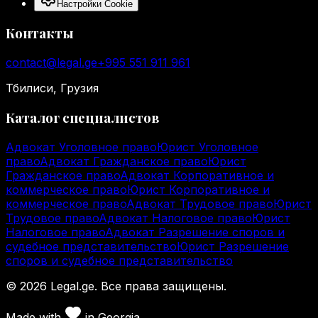
Настройки Cookie
Контакты
contact@legal.ge
+995 551 911 961
Тбилиси, Грузия
Каталог специалистов
Адвокат Уголовное право
Юрист Уголовное
право
Адвокат Гражданское право
Юрист
Гражданское право
Адвокат Корпоративное и
коммерческое право
Юрист Корпоративное и
коммерческое право
Адвокат Трудовое право
Юрист
Трудовое право
Адвокат Налоговое право
Юрист
Налоговое право
Адвокат Разрешение споров и
судебное представительство
Юрист Разрешение
споров и судебное представительство
©
2026
Legal.ge.
Все права защищены
.
Made with
in
Georgia