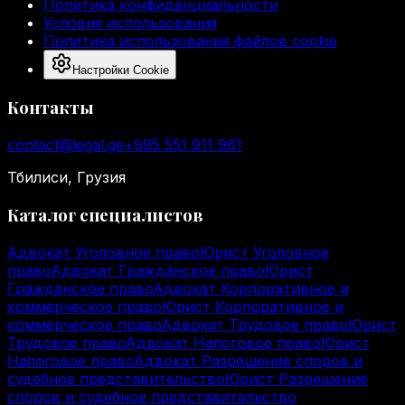
Политика конфиденциальности
Условия использования
Политика использования файлов cookie
Настройки Cookie
Контакты
contact@legal.ge
+995 551 911 961
Тбилиси, Грузия
Каталог специалистов
Адвокат Уголовное право
Юрист Уголовное
право
Адвокат Гражданское право
Юрист
Гражданское право
Адвокат Корпоративное и
коммерческое право
Юрист Корпоративное и
коммерческое право
Адвокат Трудовое право
Юрист
Трудовое право
Адвокат Налоговое право
Юрист
Налоговое право
Адвокат Разрешение споров и
судебное представительство
Юрист Разрешение
споров и судебное представительство