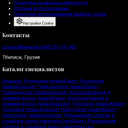
Политика конфиденциальности
Условия использования
Политика использования файлов cookie
Настройки Cookie
Контакты
contact@legal.ge
+995 551 911 961
Тбилиси, Грузия
Каталог специалистов
Адвокат Уголовное право
Юрист Уголовное
право
Адвокат Гражданское право
Юрист
Гражданское право
Адвокат Корпоративное и
коммерческое право
Юрист Корпоративное и
коммерческое право
Адвокат Трудовое право
Юрист
Трудовое право
Адвокат Налоговое право
Юрист
Налоговое право
Адвокат Разрешение споров и
судебное представительство
Юрист Разрешение
споров и судебное представительство