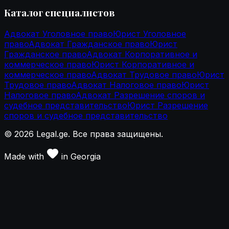
Каталог специалистов
Адвокат Уголовное право
Юрист Уголовное
право
Адвокат Гражданское право
Юрист
Гражданское право
Адвокат Корпоративное и
коммерческое право
Юрист Корпоративное и
коммерческое право
Адвокат Трудовое право
Юрист
Трудовое право
Адвокат Налоговое право
Юрист
Налоговое право
Адвокат Разрешение споров и
судебное представительство
Юрист Разрешение
споров и судебное представительство
©
2026
Legal.ge.
Все права защищены
.
Made with
in
Georgia