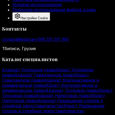
Условия использования
Политика использования файлов cookie
Настройки Cookie
Контакты
contact@legal.ge
+995 551 911 961
Тбилиси, Грузия
Каталог специалистов
Адвокат Уголовное право
Юрист Уголовное
право
Адвокат Гражданское право
Юрист
Гражданское право
Адвокат Корпоративное и
коммерческое право
Юрист Корпоративное и
коммерческое право
Адвокат Трудовое право
Юрист
Трудовое право
Адвокат Налоговое право
Юрист
Налоговое право
Адвокат Разрешение споров и
судебное представительство
Юрист Разрешение
споров и судебное представительство