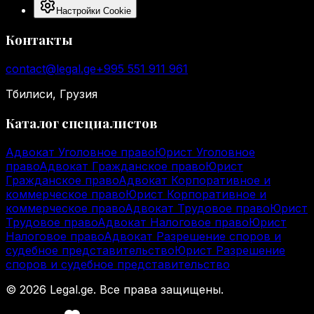
Настройки Cookie
Контакты
contact@legal.ge
+995 551 911 961
Тбилиси, Грузия
Каталог специалистов
Адвокат Уголовное право
Юрист Уголовное
право
Адвокат Гражданское право
Юрист
Гражданское право
Адвокат Корпоративное и
коммерческое право
Юрист Корпоративное и
коммерческое право
Адвокат Трудовое право
Юрист
Трудовое право
Адвокат Налоговое право
Юрист
Налоговое право
Адвокат Разрешение споров и
судебное представительство
Юрист Разрешение
споров и судебное представительство
©
2026
Legal.ge.
Все права защищены
.