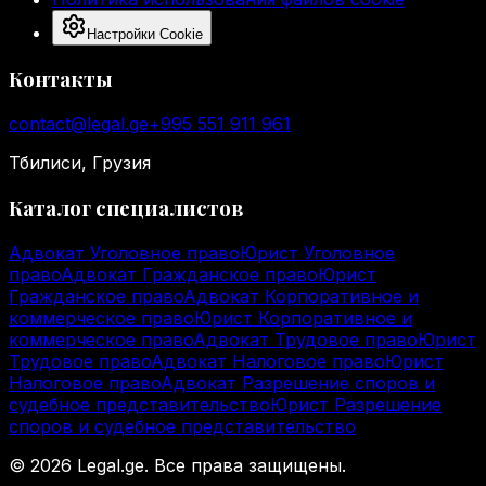
Настройки Cookie
Контакты
contact@legal.ge
+995 551 911 961
Тбилиси, Грузия
Каталог специалистов
Адвокат Уголовное право
Юрист Уголовное
право
Адвокат Гражданское право
Юрист
Гражданское право
Адвокат Корпоративное и
коммерческое право
Юрист Корпоративное и
коммерческое право
Адвокат Трудовое право
Юрист
Трудовое право
Адвокат Налоговое право
Юрист
Налоговое право
Адвокат Разрешение споров и
судебное представительство
Юрист Разрешение
споров и судебное представительство
©
2026
Legal.ge.
Все права защищены
.