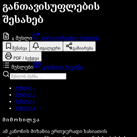
განთავისუფლების
შესახებ
4
მუხლი
პირველწყარო (matsne)
შენახვა
თვალყური
გაზიარება
PDF / ბეჭდვა
მუხლები
კითხვის რეჟიმი
მუხლი
1
მუხლი
2
მუხლი
3
მუხლი
4
ᲛᲘᲛᲝᲮᲘᲚᲕᲐ
ამ კანონის მიზანია ერთჯერადი ხასიათის