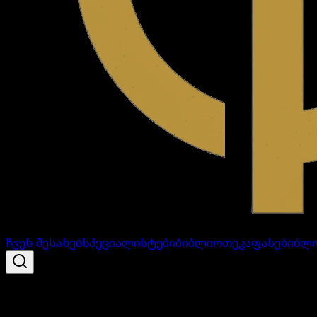
ჩვენ შესახებ
სპეციალისტები
ბიბლიოთეკა
ფასები
ბლ