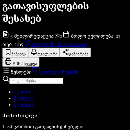
გათავისუფლების
შესახებ
3
№
0
27
მუხლი
რედაქცია
ბოლო ცვლილება
:
თებ. 2015
პირველწყარო (matsne)
შენახვა
თვალყური
გაზიარება
PDF / ბეჭდვა
მუხლები
კითხვის რეჟიმი
მუხლი
2
მუხლი
3
მუხლი
4
ᲛᲘᲛᲝᲮᲘᲚᲕᲐ
1. ამ კანონით გათვალისწინებული