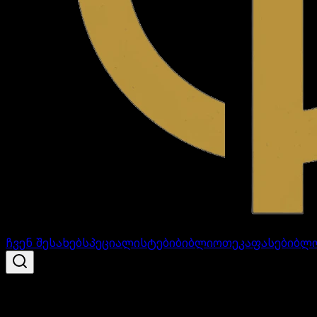
ჩვენ შესახებ
სპეციალისტები
ბიბლიოთეკა
ფასები
ბლ