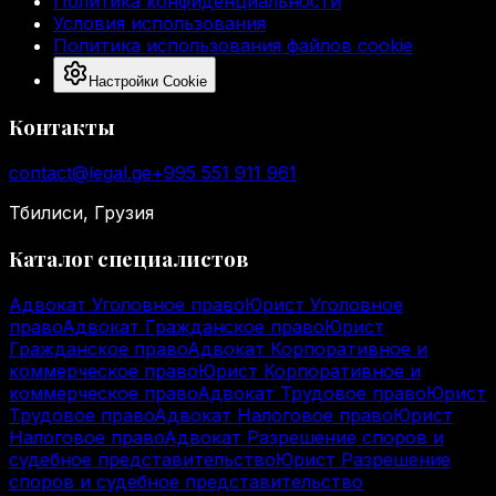
Политика конфиденциальности
Условия использования
Политика использования файлов cookie
Настройки Cookie
Контакты
contact@legal.ge
+995 551 911 961
Тбилиси, Грузия
Каталог специалистов
Адвокат Уголовное право
Юрист Уголовное
право
Адвокат Гражданское право
Юрист
Гражданское право
Адвокат Корпоративное и
коммерческое право
Юрист Корпоративное и
коммерческое право
Адвокат Трудовое право
Юрист
Трудовое право
Адвокат Налоговое право
Юрист
Налоговое право
Адвокат Разрешение споров и
судебное представительство
Юрист Разрешение
споров и судебное представительство