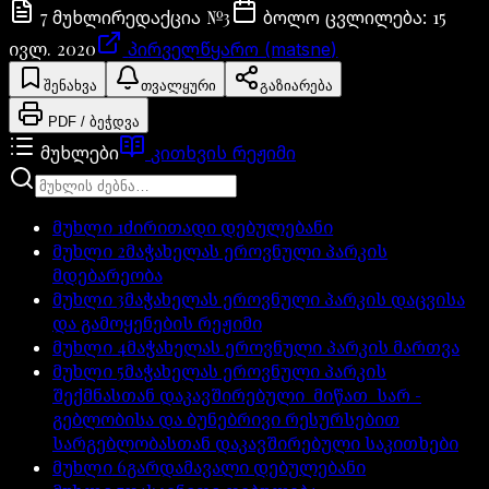
7
№
3
15
მუხლი
რედაქცია
ბოლო ცვლილება
:
ივლ. 2020
პირველწყარო (matsne)
შენახვა
თვალყური
გაზიარება
PDF / ბეჭდვა
მუხლები
კითხვის რეჟიმი
მუხლი
1
ძირითადი დებულებანი
მუხლი
2
მაჭახელას ეროვნული პარკის
მდებარეობა
მუხლი
3
მაჭახელას ეროვნული პარკის დაცვისა
და გამოყენების რეჟიმი
მუხლი
4
მაჭახელას ეროვნული პარკის მართვა
მუხლი
5
მაჭახელას ეროვნული პარკის
შექმნასთან დაკავშირებული მიწათ ­ სარ ­
გებლობისა და ბუნებრივი რესურსებით
სარგებლობასთან დაკავშირებული საკითხები
მუხლი
6
გარდამავალი დებულებანი