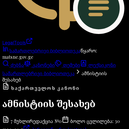
LegalTools
ანგარიში იტვირთება
სამართლებრივი ბიბლიოთეკა
წყარო
:
matsne.gov.ge
ძებნა
კანონები
თემები
ლექსიკონი
სამართლებრივი ბიბლიოთეკა
ამნისტიის
შესახებ
ᲡᲐᲥᲐᲠᲗᲕᲔᲚᲝᲡ ᲙᲐᲜᲝᲜᲘ
ამნისტიის შესახებ
7
№
0
30
მუხლი
რედაქცია
ბოლო ცვლილება
: