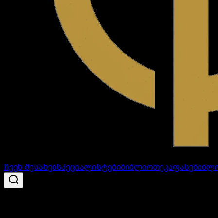
ჩვენ შესახებ
სპეციალისტები
ბიბლიოთეკა
ფასები
ბლ