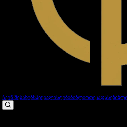
ჩვენ შესახებ
სპეციალისტები
ბიბლიოთეკა
ფასები
ბლ