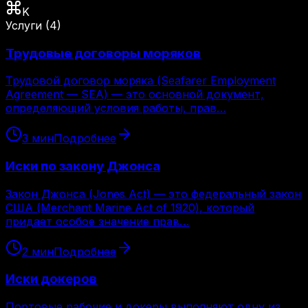
K
Услуги
(
4
)
Трудовые договоры моряков
Трудовой договор моряка (Seafarer Employment
Agreement — SEA) — это основной документ,
определяющий условия работы, прав…
3
мин
Подробнее
Иски по закону Джонса
Закон Джонса (Jones Act) — это федеральный закон
США (Merchant Marine Act of 1920), который
придает особое значение прав…
2
мин
Подробнее
Иски докеров
Портовые рабочие и докеры выполняют одну из