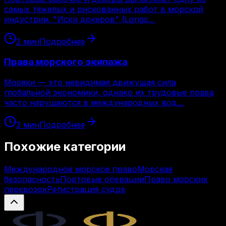
самых тяжелых и рискованных работ в морской
индустрии. "Иски докеров" (Longs…
2
мин
Подробнее
Права морского экипажа
Моряки — это невидимая движущая сила
глобальной экономики, однако их трудовые права
часто нарушаются в международных вод…
3
мин
Подробнее
Похожие категории
Международное морское право
Морская
безопасность
Портовые операции
Право морских
перевозок
Регистрация судов
Legal.ge