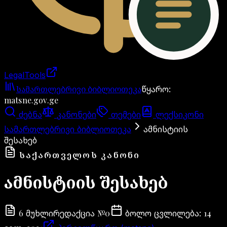
LegalTools
ანგარიში იტვირთება
სამართლებრივი ბიბლიოთეკა
წყარო
:
matsne.gov.ge
ძებნა
კანონები
თემები
ლექსიკონი
სამართლებრივი ბიბლიოთეკა
ამნისტიის
შესახებ
ᲡᲐᲥᲐᲠᲗᲕᲔᲚᲝᲡ ᲙᲐᲜᲝᲜᲘ
ამნისტიის შესახებ
6
№
0
14
მუხლი
რედაქცია
ბოლო ცვლილება
: