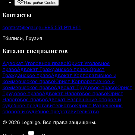
Настройки Cookie
Контакты
contact@legal.ge
+995 551 911 961
Тбилиси, Грузия
Каталог специалистов
Адвокат Уголовное право
Юрист Уголовное
право
Адвокат Гражданское право
Юрист
Гражданское право
Адвокат Корпоративное и
коммерческое право
Юрист Корпоративное и
коммерческое право
Адвокат Трудовое право
Юрист
Трудовое право
Адвокат Налоговое право
Юрист
Налоговое право
Адвокат Разрешение споров и
судебное представительство
Юрист Разрешение
споров и судебное представительство
©
2026
Legal.ge.
Все права защищены
.