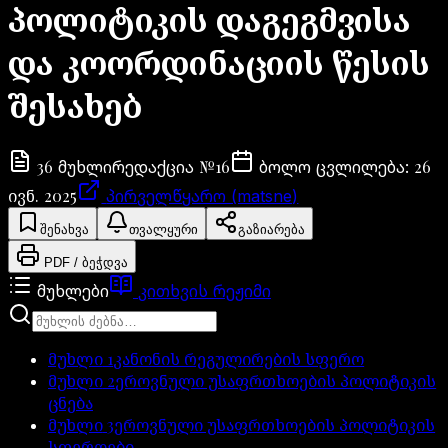
პოლიტიკის დაგეგმვისა
და კოორდინაციის წესის
შესახებ
36
№
16
26
მუხლი
რედაქცია
ბოლო ცვლილება
:
ივნ. 2025
პირველწყარო (matsne)
შენახვა
თვალყური
გაზიარება
PDF / ბეჭდვა
მუხლები
კითხვის რეჟიმი
მუხლი
1
კანონის რეგულირების სფერო
მუხლი
2
ეროვნული უსაფრთხოების პოლიტიკის
ცნება
მუხლი
3
ეროვნული უსაფრთხოების პოლიტიკის
სფეროები