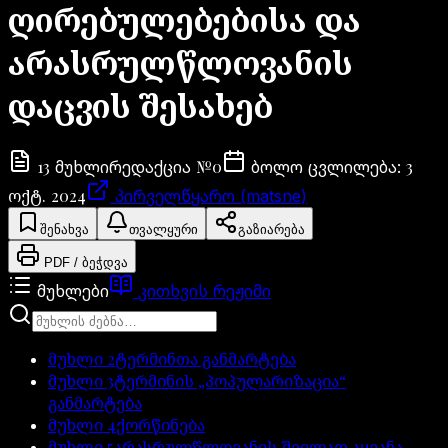
ღირებულებებისა და
არასრულწლოვანის
დაცვის შესახებ
13
№
0
3
მუხლი
რედაქცია
ბოლო ცვლილება
:
ოქტ. 2024
პირველწყარო (matsne)
შენახვა
თვალყური
გაზიარება
PDF / ბეჭდვა
მუხლები
კითხვის რეჟიმი
მუხლი
2
ტერმინთა განმარტება
მუხლი
3
ტერმინის „პოპულარიზაცია“
განმარტება
მუხლი
4
ქორწინება
მუხლი
5
არასრულწლოვანის შვილად აყვანა,