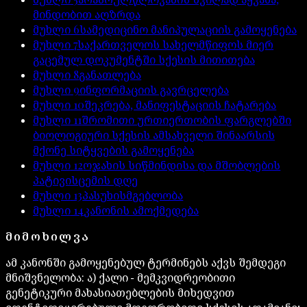
მინდობით აღზრდა
მუხლი
6
სამედიცინო მანიპულაციის გამოყენება
მუხლი
7
საქართველოს სახელმწიფოს მიერ
გაცემულ დოკუმენტში სქესის მითითება
მუხლი
8
განათლება
მუხლი
9
ინფორმაციის გავრცელება
მუხლი
10
შეკრება, მანიფესტაციის ჩატარება
მუხლი
11
შრომითი ურთიერთობის ფარგლებში
ბიოლოგიური სქესის ამსახველი შინაარსის
მქონე სიტყვების გამოყენება
მუხლი
12
ოჯახის სიწმინდისა და მშობლების
პატივისცემის დღე
მუხლი
13
პასუხისმგებლობა
მუხლი
14
კანონის ამოქმედება
ᲛᲘᲛᲝᲮᲘᲚᲕᲐ
ამ კანონში გამოყენებულ ტერმინებს აქვს შემდეგი
მნიშვნელობა: ა) ქალი − მემკვიდრეობითი
გენეტიკური მახასიათებლების მიხედვით