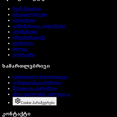
ჩვენ შესახებ
სპეციალისტები
სერვისები
კანონები და კოდექსები
კომპანიები
ორგანიზაციები
ივენთები
ბლოგი
კონტაქტი
სამართლებრივი
იურიდიული ბიბლიოთეკა
კონფიდენციალურობა
წესები და პირობები
ქუქი-ფაილების პოლიტიკა
Cookie პარამეტრები
კონტაქტი