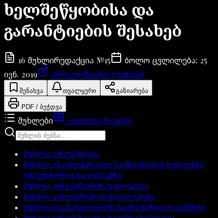
ხელშეწყობისა და
გარანტიების შესახებ
16
№
15
25
მუხლი
რედაქცია
ბოლო ცვლილება
:
ივნ. 2019
პირველწყარო (matsne)
შენახვა
თვალყური
გაზიარება
PDF / ბეჭდვა
მუხლები
კითხვის რეჟიმი
მუხლი
1
ინვესტიცია
მუხლი
2
საინვესტიციო საქმიანობის სუბიექტი
(ინვესტორი) და ობიექტი
მუხლი
3
ინვესტორის უფლებები
მუხლი
4
ინვესტორის მოვალეობა
მუხლი
6
საქართველოს საინვესტიციო ცენტრი
მუხლი
7
ინვესტიციის ხელშეუხებლობა