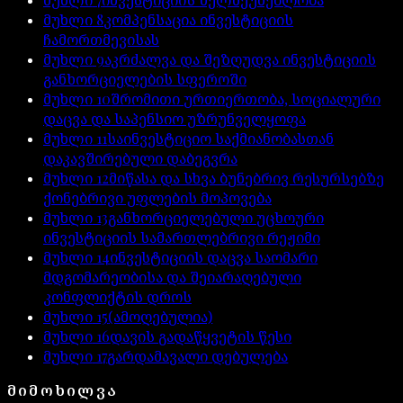
მუხლი
8
კომპენსაცია ინვესტიციის
ჩამორთმევისას
მუხლი
9
აკრძალვა და შეზღუდვა ინვესტიციის
განხორციელების სფეროში
მუხლი
10
შრომითი ურთიერთობა, სოციალური
დაცვა და საპენსიო უზრუნველყოფა
მუხლი
11
საინვესტიციო საქმიანობასთან
დაკავშირებული დაბეგვრა
მუხლი
12
მიწასა და სხვა ბუნებრივ რესურსებზე
ქონებრივი უფლების მოპოვება
მუხლი
13
განხორციელებული უცხოური
ინვესტიციის სამართლებრივი რეჟიმი
მუხლი
14
ინვესტიციის დაცვა საომარი
მდგომარეობისა და შეიარაღებული
კონფლიქტის დროს
მუხლი
15
(ამოღებულია)
მუხლი
16
დავის გადაწყვეტის წესი
მუხლი
17
გარდამავალი დებულება
ᲛᲘᲛᲝᲮᲘᲚᲕᲐ