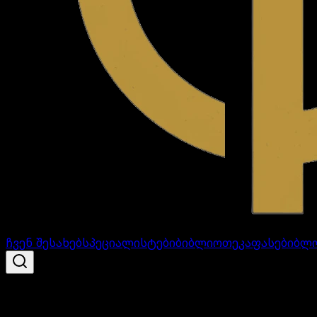
ჩვენ შესახებ
სპეციალისტები
ბიბლიოთეკა
ფასები
ბლ