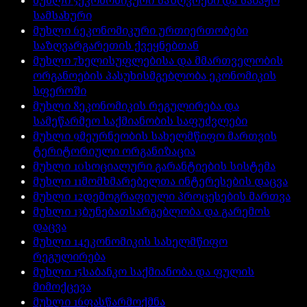
სამსახური
მუხლი
6
ეკონომიკური ურთიერთობები
საზღვარგარეთის ქვეყნებთან
მუხლი
7
ხელისუფლებისა და მმართველობის
ორგანოების პასუხისმგებლობა ეკონომიკის
სფეროში
მუხლი
8
ეკონომიკის რეგულირება და
სამეწარმეო საქმიანობის საფუძვლები
მუხლი
9
მეურნეობის სახელმწიფო მართვის
ტერიტორიული ორგანიზაცია
მუხლი
10
სოციალური გარანტიების სისტემა
მუხლი
11
მომხმარებელთა ინტერესების დაცვა
მუხლი
12
დემოგრაფიული პროცესების მართვა
მუხლი
13
ბუნებათსარგებლობა და გარემოს
დაცვა
მუხლი
14
ეკონომიკის სახელმწიფო
რეგულირება
მუხლი
15
საბანკო საქმიანობა და ფულის
მიმოქცევა
მუხლი
16
ფასწარმოქმნა