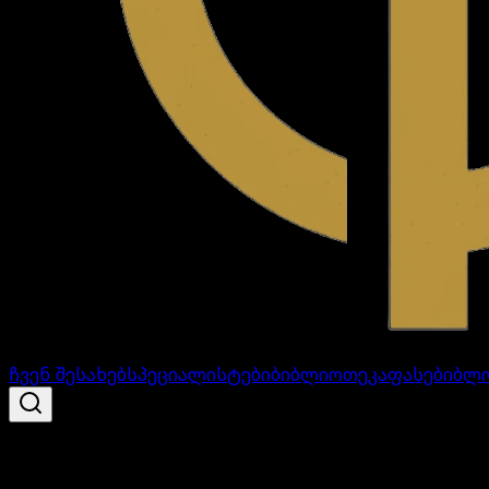
ჩვენ შესახებ
სპეციალისტები
ბიბლიოთეკა
ფასები
ბლ