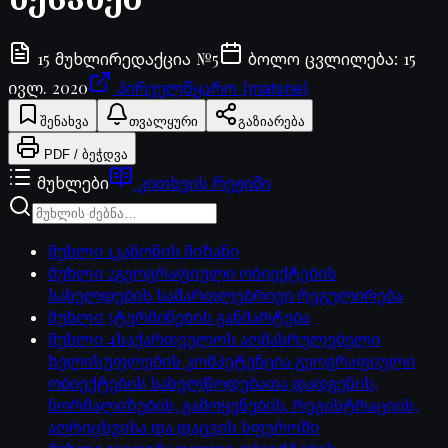
15
№
5
15
მუხლი
რედაქცია
ბოლო ცვლილება
:
ივლ. 2020
პირველწყარო (matsne)
შენახვა
თვალყური
გაზიარება
PDF / ბეჭდვა
მუხლები
კითხვის რეჟიმი
მუხლი
1
კანონის მიზანი
მუხლი
2
გეოგრაფიული ობიექტების
სახელდების სამართლებრივი რეგულირება
მუხლი
3
ტერმინების განმარტება
მუხლი
4
საქართველოს აღმასრულებელი
ხელისუფლების კომპეტენცია გეოგრაფიული
ობიექტების სახელწოდებათა დადგენის,
ნორმალიზების, გამოყენების, რეგისტრაციის,
აღრიცხვისა და დაცვის სფეროში