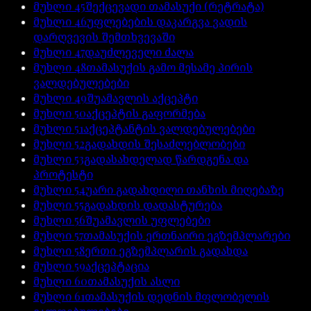
მუხლი
45
შექცევადი თამასუქი (რეტრატა)
მუხლი
46
უფლებების დაკარგვა ვადის
დარღვევის შემთხვევაში
მუხლი
47
დაუძლეველი ძალა
მუხლი
48
თამასუქის გამო მესამე პირის
ვალდებულებები
მუხლი
49
შუამავლის აქცეპტი
მუხლი
50
აქცეპტის გაფორმება
მუხლი
51
აქცეპტანტის ვალდებულებები
მუხლი
52
გადახდის შესაძლებლობები
მუხლი
53
გადასახდელად წარდგენა და
პროტესტი
მუხლი
54
უარი გადახდილი თანხის მიღებაზე
მუხლი
55
გადახდის დადასტურება
მუხლი
56
შუამავლის უფლებები
მუხლი
57
თამასუქის ერთნაირი ეგზემპლარები
მუხლი
58
ერთი ეგზემპლარის გადახდა
მუხლი
59
აქცეპტაცია
მუხლი
60
თამასუქის ასლი
მუხლი
61
თამასუქის დედნის მფლობელის