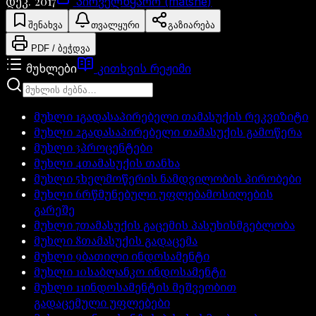
დეკ. 2017
პირველწყარო (matsne)
შენახვა
თვალყური
გაზიარება
PDF / ბეჭდვა
მუხლები
კითხვის რეჟიმი
მუხლი
1
გადასაპირებელი თამასუქის რეკვიზიტი
მუხლი
2
გადასაპირებელი თამასუქის გამოწერა
მუხლი
3
პროცენტები
მუხლი
4
თამასუქის თანხა
მუხლი
5
ხელმოწერის ნამდვილობის პირობები
მუხლი
6
რწმუნებული უფლებამოსილების
გარეშე
მუხლი
7
თამასუქის გაცემის პასუხისმგებლობა
მუხლი
8
თამასუქის გადაცემა
მუხლი
9
ბათილი ინდოსამენტი
მუხლი
10
საბლანკო ინდოსამენტი
მუხლი
11
ინდოსამენტის მეშვეობით
გადაცემული უფლებები