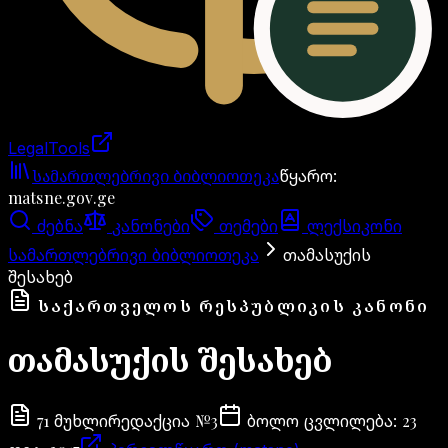
LegalTools
ანგარიში იტვირთება
სამართლებრივი ბიბლიოთეკა
წყარო
:
matsne.gov.ge
ძებნა
კანონები
თემები
ლექსიკონი
სამართლებრივი ბიბლიოთეკა
თამასუქის
შესახებ
ᲡᲐᲥᲐᲠᲗᲕᲔᲚᲝᲡ ᲠᲔᲡᲞᲣᲑᲚᲘᲙᲘᲡ ᲙᲐᲜᲝᲜᲘ
თამასუქის შესახებ
71
№
3
23
მუხლი
რედაქცია
ბოლო ცვლილება
: