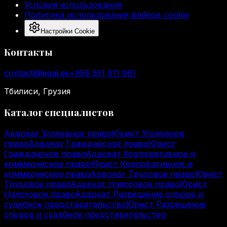
Условия использования
Политика использования файлов cookie
Настройки Cookie
Контакты
contact@legal.ge
+995 551 911 961
Тбилиси, Грузия
Каталог специалистов
Адвокат Уголовное право
Юрист Уголовное
право
Адвокат Гражданское право
Юрист
Гражданское право
Адвокат Корпоративное и
коммерческое право
Юрист Корпоративное и
коммерческое право
Адвокат Трудовое право
Юрист
Трудовое право
Адвокат Налоговое право
Юрист
Налоговое право
Адвокат Разрешение споров и
судебное представительство
Юрист Разрешение
споров и судебное представительство