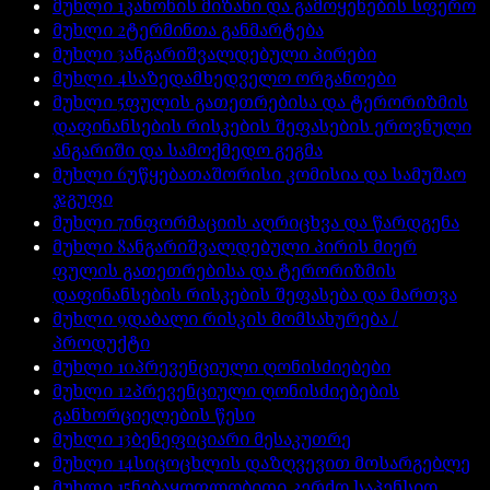
მუხლი
1
კანონის მიზანი და გამოყენების სფერო
მუხლი
2
ტერმინთა განმარტება
მუხლი
3
ანგარიშვალდებული პირები
მუხლი
4
საზედამხედველო ორგანოები
მუხლი
5
ფულის გათეთრებისა და ტერორიზმის
დაფინანსების რისკების შეფასების ეროვნული
ანგარიში და სამოქმედო გეგმა
მუხლი
6
უწყებათაშორისი კომისია და სამუშაო
ჯგუფი
მუხლი
7
ინფორმაციის აღრიცხვა და წარდგენა
მუხლი
8
ანგარიშვალდებული პირის მიერ
ფულის გათეთრებისა და ტერორიზმის
დაფინანსების რისკების შეფასება და მართვა
მუხლი
9
დაბალი რისკის მომსახურება /
პროდუქტი
მუხლი
10
პრევენციული ღონისძიებები
მუხლი
12
პრევენციული ღონისძიებების
განხორციელების წესი
მუხლი
13
ბენეფიციარი მესაკუთრე
მუხლი
14
სიცოცხლის დაზღვევით მოსარგებლე
მუხლი
15
ნებაყოფლობითი კერძო საპენსიო