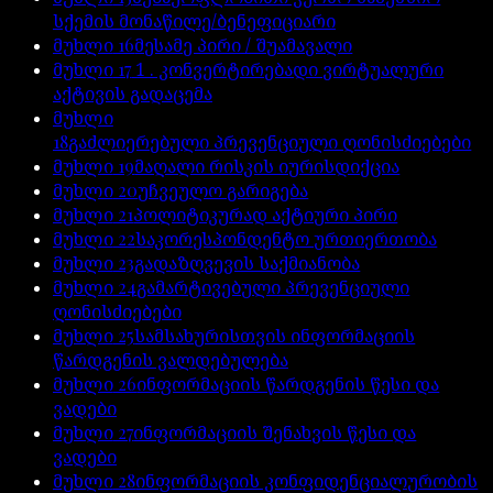
სქემის მონაწილე/ბენეფიციარი
მუხლი
16
მესამე პირი / შუამავალი
მუხლი
17
​ 1 . კონვერტირებადი ვირტუალური
აქტივის გადაცემა
მუხლი
18
გაძლიერებული პრევენციული ღონისძიებები
მუხლი
19
მაღალი რისკის იურისდიქცია
მუხლი
20
უჩვეულო გარიგება
მუხლი
21
პოლიტიკურად აქტიური პირი
მუხლი
22
საკორესპონდენტო ურთიერთობა
მუხლი
23
გადაზღვევის საქმიანობა
მუხლი
24
გამარტივებული პრევენციული
ღონისძიებები
მუხლი
25
სამსახურისთვის ინფორმაციის
წარდგენის ვალდებულება
მუხლი
26
ინფორმაციის წარდგენის წესი და
ვადები
მუხლი
27
ინფორმაციის შენახვის წესი და
ვადები
მუხლი
28
ინფორმაციის კონფიდენციალურობის