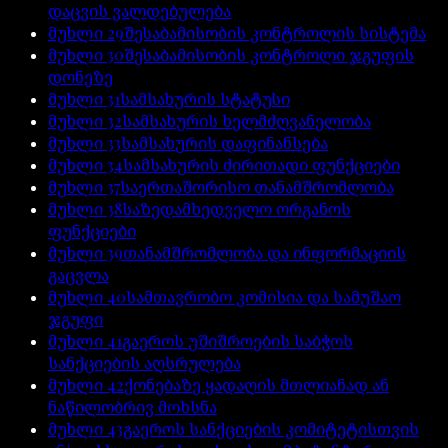
დაცვის ვალდებულება
მუხლი
29
შესაბამისობის კონტროლის სისტემა
მუხლი
30
შესაბამისობის კონტროლი ჯგუფის
დონეზე
მუხლი
31
სამსახურის სტატუსი
მუხლი
32
სამსახურის ხელმძღვანელობა
მუხლი
33
სამსახურის დაფინანსება
მუხლი
34
სამსახურის ძირითადი ფუნქციები
მუხლი
37
საერთაშორისო თანამშრომლობა
მუხლი
38
საზედამხედველო ორგანოს
ფუნქციები
მუხლი
39
თანამშრომლობა და ინფორმაციის
გაცვლა
მუხლი
40
სამთავრობო კომისია და სამუშაო
ჯგუფი
მუხლი
41
გაეროს უშიშროების საბჭოს
სანქციების აღსრულება
მუხლი
42
ქონებაზე ყადაღის მთლიანად ან
ნაწილობრივ მოხსნა
მუხლი
43
გაეროს სანქციების კომიტეტისთვის