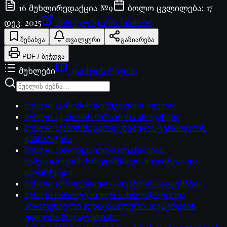
16
№
9
17
მუხლი
რედაქცია
ბოლო ცვლილება
:
დეკ. 2025
პირველწყარო (matsne)
შენახვა
თვალყური
გაზიარება
PDF / ბეჭდვა
მუხლები
კითხვის რეჟიმი
მუხლი
1
კანონის მოქმედების სფერო
მუხლი
2
კანონის მიზანი და ამოცანები
მუხლი
3
კანონში გამოყენებული ტერმინების
განმარტება
მუხლი
4
პროფესიული თეატრების
განვითარების სახელმწიფო პოლიტიკა და
გარანტიები
მუხლი
5
პროფესიული თეატრის დაფუძნება
მუხლი
6
პროფესიული სახელმწიფო და
პროფესიული მუნიციპალური თეატრების
უფლება-მოვალეობანი