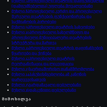
მუხლი
7
პროფესიული თეატრის დამფუძნებლის
(დამფუძნებელთა) უფლება-მოვალეობანი
მუხლი
8
პროფესიული კერძო და პროფესიული
შერეული თეატრების ფუნქციონირება და
საქმიანობის პირობები
მუხლი
9
პროფესიული თეატრის სახეობები
მუხლი
10
პროფესიული სახელმწიფო და
პროფესიული მუნიციპალური თეატრების
სტრუქტურა და მართვა
მუხლი
11
პროფესიული თეატრის დაფინანსების
წყაროები და ქონება
მუხლი
12
პროფესიული თეატრის
რეორგანიზაცია და ლიკვიდაცია
მუხლი
13
საერთაშორისო თანამშრომლობა
მუხლი
14
პასუხისმგებლობა ამ კანონის
დარღვევისათვის
მუხლი
15
გარდამავალი დებულებანი
მუხლი
16
დასკვნითი დებულებანი
ᲛᲘᲛᲝᲮᲘᲚᲕᲐ