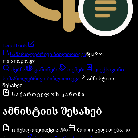
LegalTools
ანგარიში იტვირთება
სამართლებრივი ბიბლიოთეკა
წყარო
:
matsne.gov.ge
ძებნა
კანონები
თემები
ლექსიკონი
სამართლებრივი ბიბლიოთეკა
ამნისტიის
შესახებ
ᲡᲐᲥᲐᲠᲗᲕᲔᲚᲝᲡ ᲙᲐᲜᲝᲜᲘ
ამნისტიის შესახებ
11
№
0
30
მუხლი
რედაქცია
ბოლო ცვლილება
: