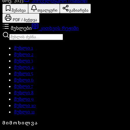
ნოე. 2023
პირველწყარო (matsne)
შენახვა
თვალყური
გაზიარება
PDF / ბეჭდვა
მუხლები
კითხვის რეჟიმი
მუხლი
1
მუხლი
2
მუხლი
3
მუხლი
4
მუხლი
5
მუხლი
6
მუხლი
7
მუხლი
8
მუხლი
9
მუხლი
10
მუხლი
11
ᲛᲘᲛᲝᲮᲘᲚᲕᲐ