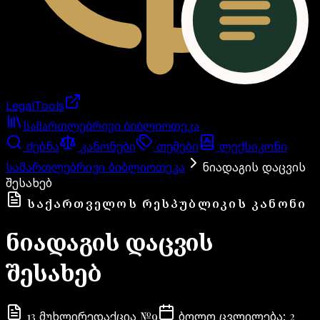
LegalTools
ანგარიში იტვირთება
სამართლებრივი ბიბლიოთეკა
ძებნა
კანონები
თემები
ლექსიკონი
სამართლებრივი ბიბლიოთეკა
ნიადაგის დაცვის
შესახებ
ᲡᲐᲥᲐᲠᲗᲕᲔᲚᲝᲡ ᲠᲔᲡᲞᲣᲑᲚᲘᲙᲘᲡ ᲙᲐᲜᲝᲜᲘ
ნიადაგის დაცვის
შესახებ
13
№
9
2
მუხლი
რედაქცია
ბოლო ცვლილება
: