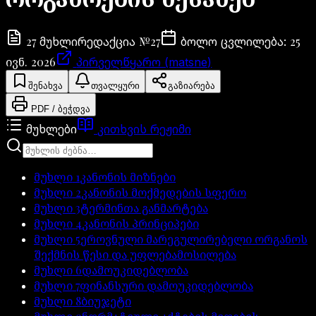
27
№
27
25
მუხლი
რედაქცია
ბოლო ცვლილება
:
ივნ. 2026
პირველწყარო (matsne)
შენახვა
თვალყური
გაზიარება
PDF / ბეჭდვა
მუხლები
კითხვის რეჟიმი
მუხლი
1
კანონის მიზნები
მუხლი
2
კანონის მოქმედების სფერო
მუხლი
3
ტერმინთა განმარტება
მუხლი
4
კანონის პრინციპები
მუხლი
5
ეროვნული მარეგულირებელი ორგანოს
შექმნის წესი და უფლებამოსილება
მუხლი
6
დამოუკიდებლობა
მუხლი
7
ფინანსური დამოუკიდებლობა
მუხლი
8
ბიუჯეტი