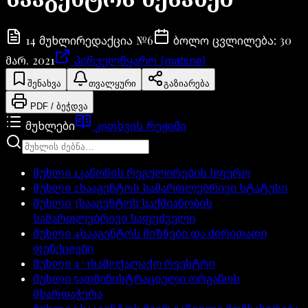
14
№
6
30
მუხლი
რედაქცია
ბოლო ცვლილება
:
მარ. 2021
პირველწყარო (matsne)
შენახვა
თვალყური
გაზიარება
PDF / ბეჭდვა
მუხლები
კითხვის რეჟიმი
მუხლი
1
კანონის რეგულირების სფერო
მუხლი
2
სააგენტოს სამართლებრივი სტატუსი
მუხლი
3
სააგენტოს საქმიანობის
სამართლებრივი საფუძველი
მუხლი
4
სააგენტოს მიზნები და ძირითადი
ფუნქციები
მუხლი
4^1
სამოქალაქო რეესტრი
მუხლი
5
ადმინისტრაციული ორგანოს
მხარდაჭერა