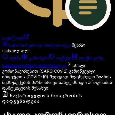
LegalTools
ანგარიში იტვირთება
სამართლებრივი ბიბლიოთეკა
წყარო
:
matsne.gov.ge
ძებნა
კანონები
თემები
ლექსიკონი
სამართლებრივი ბიბლიოთეკა
ახალი
კორონავირუსით (SARS-COV-2) გამოწვეული
ინფექციის (COVID-19) შედეგად მიყენებული ზიანის
შემსუბუქების მიზნობრივი სახელმწიფო პროგრამის
დამტკიცების შესახებ
ᲡᲐᲥᲐᲠᲗᲕᲔᲚᲝᲡ ᲛᲗᲐᲕᲠᲝᲑᲘᲡ
ᲓᲐᲓᲒᲔᲜᲘᲚᲔᲑᲐ
ახალი კორონავირუსით