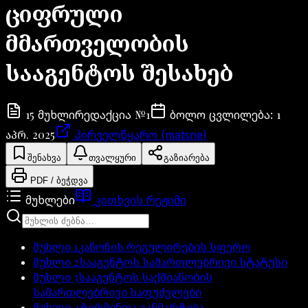
ციფრული
მმართველობის
სააგენტოს შესახებ
15
№
1
1
მუხლი
რედაქცია
ბოლო ცვლილება
:
აპრ. 2025
პირველწყარო (matsne)
შენახვა
თვალყური
გაზიარება
PDF / ბეჭდვა
მუხლები
კითხვის რეჟიმი
მუხლი
1
კანონის რეგულირების სფერო
მუხლი
2
სააგენტოს სამართლებრივი სტატუსი
მუხლი
3
სააგენტოს საქმიანობის
სამართლებრივი საფუძვლები
მუხლი
4
ტერმინთა განმარტება