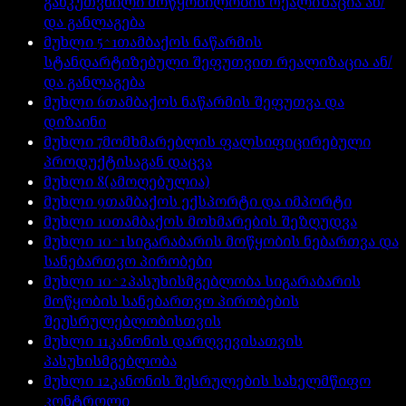
განკუთვნილი მოწყობილობის რეალიზაცია ან/
და განლაგება
მუხლი
5^1
თამბაქოს ნაწარმის
სტანდარტიზებული შეფუთვით რეალიზაცია ან/
და განლაგება
მუხლი
6
თამბაქოს ნაწარმის შეფუთვა და
დიზაინი
მუხლი
7
მომხმარებლის ფალსიფიცირებული
პროდუქტისაგან დაცვა
მუხლი
8
(ამოღებულია)
მუხლი
9
თამბაქოს ექსპორტი და იმპორტი
მუხლი
10
თამბაქოს მოხმარების შეზღუდვა
მუხლი
10^1
სიგარაბარის მოწყობის ნებართვა და
სანებართვო პირობები
მუხლი
10^2
პასუხისმგებლობა სიგარაბარის
მოწყობის სანებართვო პირობების
შეუსრულებლობისთვის
მუხლი
11
კანონის დარღვევისათვის
პასუხისმგებლობა
მუხლი
12
კანონის შესრულების სახელმწიფო
კონტროლი