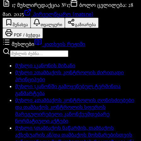
17
№
17
28
მუხლი
რედაქცია
ბოლო ცვლილება
:
მაი. 2025
პირველწყარო (matsne)
შენახვა
თვალყური
გაზიარება
PDF / ბეჭდვა
მუხლები
კითხვის რეჟიმი
მუხლი
1
კანონის მიზანი
მუხლი
2
თამბაქოს კონტროლის ძირითადი
პრინციპები
მუხლი
3
კანონში გამოყენებულ ტერმინთა
განმარტება
მუხლი
4
თამბაქოს კონტროლის ღონისძიებები
და თამბაქოს კონტროლის სფეროს
მარეგულირებელი კანონქვემდებარე
ნორმატიული აქტები
მუხლი
5
თამბაქოს ნაწარმის, თამბაქოს
აქსესუარის ან/და თამბაქოს მოხმარებისთვის