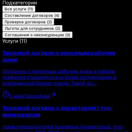
Подкатегории
Все услуги
(
11
)
Составление договоров
(
4
)
Проверка договоров
(
2
)
Льготы для сотрудников
(
2
)
Соглашения о неконкуренции
(
3
)
Услуги
(
11
)
Трудовой договор с неполным рабочим
днем
Договоры с неполным рабочим днем и гибким
графиком становятся все более популярными в
современной бизнес-среде. Такой до…
3
мин
Подробнее
Трудовой договор с директором / топ-
менеджером
Наем руководителей компании (директоров, топ-