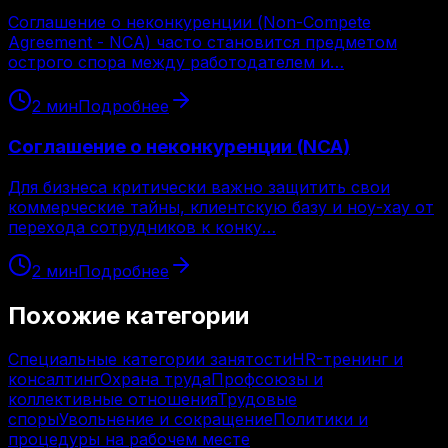
Соглашение о неконкуренции (Non-Compete
Agreement - NCA) часто становится предметом
острого спора между работодателем и…
2
мин
Подробнее
Соглашение о неконкуренции (NCA)
Для бизнеса критически важно защитить свои
коммерческие тайны, клиентскую базу и ноу-хау от
перехода сотрудников к конку…
2
мин
Подробнее
Похожие категории
Специальные категории занятости
HR-тренинг и
консалтинг
Охрана труда
Профсоюзы и
коллективные отношения
Трудовые
споры
Увольнение и сокращение
Политики и
процедуры на рабочем месте