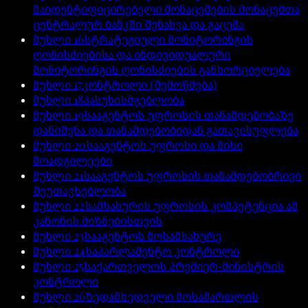
მაიდენტიფიცირებელი მონაცემების მონაცემთა
ცენტრალურ ბანკში შენახვა და გაცემა
მუხლი
16
სტრატეგიული მონიტორინგის
ღონისძიებისა და ინდივიდუალური
მონიტორინგის ღონისძიების განხორციელება
მუხლი
17
კონტროლი (შემოწმება)
მუხლი
18
პასუხისმგებლობა
მუხლი
19
სააგენტოს უფროსის თანამდებობაზე
დანიშვნა და თანამდებობიდან გათავისუფლება
მუხლი
20
სააგენტოს უფროსი და მისი
მოადგილეები
მუხლი
21
სააგენტოს უფროსის თანამდებობრივი
შეუთავსებლობა
მუხლი
22
სამსახურის უფროსის კომპეტენცია ამ
კანონის მიზნებისთვის
მუხლი
23
სააგენტოს მოსამსახურე
მუხლი
24
საპარლამენტო კონტროლი
მუხლი
25
საქართველოს პრემიერ-მინისტრის
კონტროლი
მუხლი
26
ზედამხედველი მოსამართლის