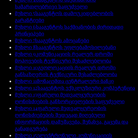
სამართლებრივი საფუძველი
მუხლი
5
სააგენტოს დამოუკიდებლობის
გარანტიები
მუხლი
6
სააგენტოს საქმიანობის ძირითადი
პრინციპები
მუხლი
7
სააგენტოს ამოცანები
მუხლი
8
სააგენტოს უფლებამოსილებანი
მუხლი
9
კომუნიკაციის რეალურ დროში
მოპოვების ტექნიკური შესაძლებლობა
მუხლი
10
გეოლოკაციის რეალურ დროში
განსაზღვრის ტექნიკური შესაძლებლობა
მუხლი
11
მონაცემთა ცენტრალური ბანკი
მუხლი
12
სააგენტოს ექსკლუზიური კომპეტენცია
მუხლი
13
ფარული მეთვალყურეობის
ღონისძიების განხორციელების საფუძველი
მუხლი
14
ფარული მეთვალყურეობის
ღონისძიებების შედეგად მიღებული
ინფორმაციის დამუშავება, შენახვა, გაცემა და
განადგურება
მუხლი
15
ელექტრონული კომუნიკაციის