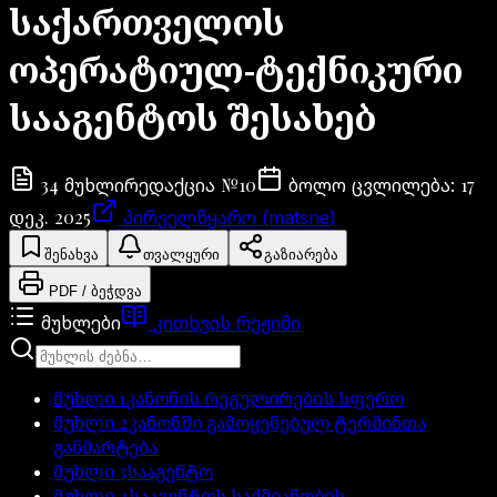
საქართველოს
ოპერატიულ-ტექნიკური
სააგენტოს შესახებ
34
№
10
17
მუხლი
რედაქცია
ბოლო ცვლილება
:
დეკ. 2025
პირველწყარო (matsne)
შენახვა
თვალყური
გაზიარება
PDF / ბეჭდვა
მუხლები
კითხვის რეჟიმი
მუხლი
1
კანონის რეგულირების სფერო
მუხლი
2
კანონში გამოყენებულ ტერმინთა
განმარტება
მუხლი
3
სააგენტო
მუხლი
4
სააგენტოს საქმიანობის