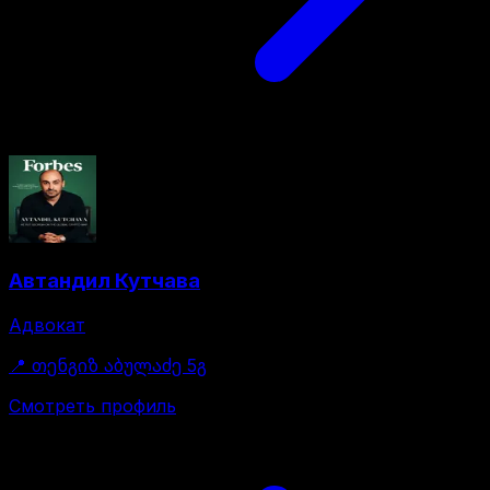
Автандил Кутчава
Адвокат
📍
თენგიზ აბულაძე 5გ
Смотреть профиль