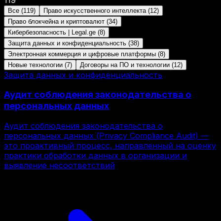
Все
(
119
)
Право искусственного интеллекта
(
12
)
Право блокчейна и криптовалют
(
34
)
Кибербезопасность | Legal.ge
(
8
)
Защита данных и конфиденциальность
(
38
)
Электронная коммерция и цифровые платформы
(
8
)
Новые технологии
(
7
)
Договоры на ПО и технологии
(
12
)
Защита данных и конфиденциальность
Аудит соблюдения законодательства о
персональных данных
Аудит соблюдения законодательства о
персональных данных (Privacy Compliance Audit) —
это проактивный процесс, направленный на оценку
практики обработки данных в организации и
выявление несоответствий