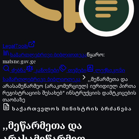
LegalTools
ანგარიში იტვირთება
სამართლებრივი ბიბლიოთეკა
წყარო
:
matsne.gov.ge
ძებნა
კანონები
თემები
ლექსიკონი
სამართლებრივი ბიბლიოთეკა
,,მეწარმეთა და
არასამეწარმეო (არაკომერციულ) იურიდიულ პირთა
რეგისტრაციის შესახებ“ ინსტრუქციის დამტკიცების
თაობაზე
ᲡᲐᲥᲐᲠᲗᲕᲔᲚᲝᲡ ᲛᲘᲜᲘᲡᲢᲠᲘᲡ ᲑᲠᲫᲐᲜᲔᲑᲐ
,,მეწარმეთა და
არასამეწარმეო