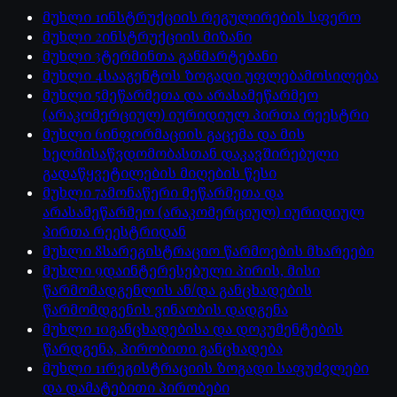
მუხლი
1
ინსტრუქციის რეგულირების სფერო
მუხლი
2
ინსტრუქციის მიზანი
მუხლი
3
ტერმინთა განმარტებანი
მუხლი
4
სააგენტოს ზოგადი უფლებამოსილება
მუხლი
5
მეწარმეთა და არასამეწარმეო
(არაკომერციულ) იურიდიულ პირთა რეესტრი
მუხლი
6
ინფორმაციის გაცემა და მის
ხელმისაწვდომობასთან დაკავშირებული
გადაწყვეტილების მიღების წესი
მუხლი
7
ამონაწერი მეწარმეთა და
არასამეწარმეო (არაკომერციულ) იურიდიულ
პირთა რეესტრიდან
მუხლი
8
სარეგისტრაციო წარმოების მხარეები
მუხლი
9
დაინტერესებული პირის, მისი
წარმომადგენლის ან/და განცხადების
წარმომდგენის ვინაობის დადგენა
მუხლი
10
განცხადებისა და დოკუმენტების
წარდგენა, პირობითი განცხადება
მუხლი
11
რეგისტრაციის ზოგადი საფუძვლები
და დამატებითი პირობები