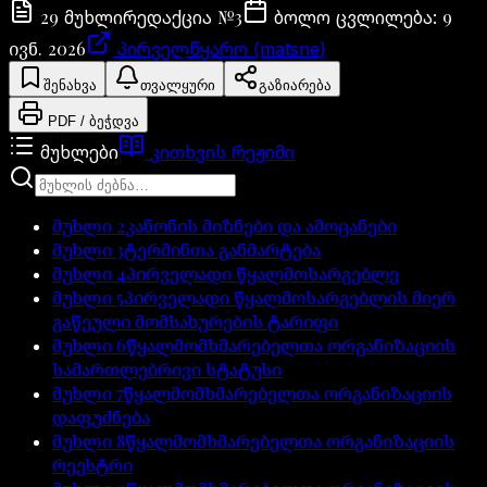
29
№
3
9
მუხლი
რედაქცია
ბოლო ცვლილება
:
ივნ. 2026
პირველწყარო (matsne)
შენახვა
თვალყური
გაზიარება
PDF / ბეჭდვა
მუხლები
კითხვის რეჟიმი
მუხლი
2
კანონის მიზნები და ამოცანები
მუხლი
3
ტერმინთა განმარტება
მუხლი
4
პირველადი წყალმოსარგებლე
მუხლი
5
პირველადი წყალმოსარგებლის მიერ
გაწეული მომსახურების ტარიფი
მუხლი
6
წყალმომხმარებელთა ორგანიზაციის
სამართლებრივი სტატუსი
მუხლი
7
წყალმომხმარებელთა ორგანიზაციის
დაფუძნება
მუხლი
8
წყალმომხმარებელთა ორგანიზაციის
რეესტრი