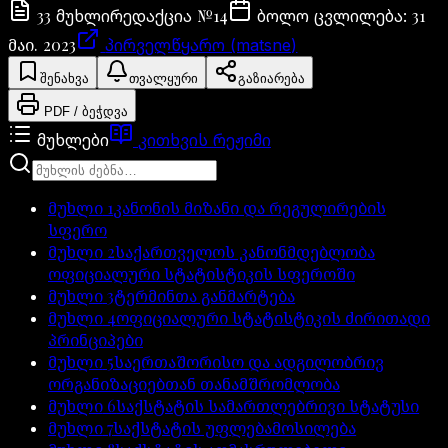
33
№
14
31
მუხლი
რედაქცია
ბოლო ცვლილება
:
მაი. 2023
პირველწყარო (matsne)
შენახვა
თვალყური
გაზიარება
PDF / ბეჭდვა
მუხლები
კითხვის რეჟიმი
მუხლი
1
კანონის მიზანი და რეგულირების
სფერო
მუხლი
2
საქართველოს კანონმდებლობა
ოფიციალური სტატისტიკის სფეროში
მუხლი
3
ტერმინთა განმარტება
მუხლი
4
ოფიციალური სტატისტიკის ძირითადი
პრინციპები
მუხლი
5
საერთაშორისო და ადგილობრივ
ორგანიზაციებთან თანამშრომლობა
მუხლი
6
საქსტატის სამართლებრივი სტატუსი
მუხლი
7
საქსტატის უფლებამოსილება