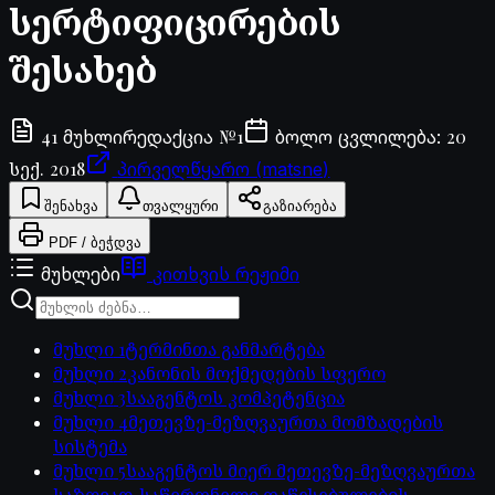
სერტიფიცირების
შესახებ
41
№
1
20
მუხლი
რედაქცია
ბოლო ცვლილება
:
სექ. 2018
პირველწყარო (matsne)
შენახვა
თვალყური
გაზიარება
PDF / ბეჭდვა
მუხლები
კითხვის რეჟიმი
მუხლი
1
ტერმინთა განმარტება
მუხლი
2
კანონის მოქმედების სფერო
მუხლი
3
სააგენტოს კომპეტენცია
მუხლი
4
მეთევზე-მეზღვაურთა მომზადების
სისტემა
მუხლი
5
სააგენტოს მიერ მეთევზე-მეზღვაურთა
საზღვაო-საწვრთნელი დაწესებულების