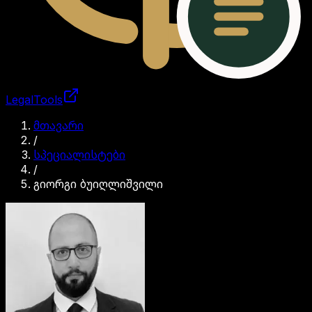
LegalTools
ანგარიში იტვირთება
მთავარი
/
სპეციალისტები
/
გიორგი ბუიღლიშვილი