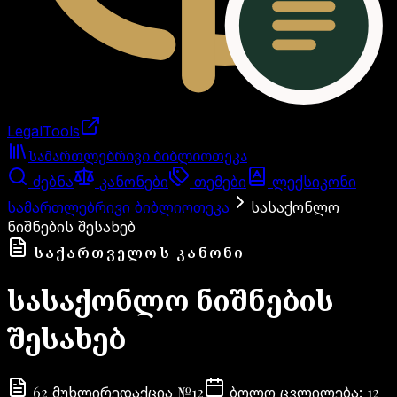
LegalTools
ანგარიში იტვირთება
სამართლებრივი ბიბლიოთეკა
ძებნა
კანონები
თემები
ლექსიკონი
სამართლებრივი ბიბლიოთეკა
სასაქონლო
ნიშნების შესახებ
ᲡᲐᲥᲐᲠᲗᲕᲔᲚᲝᲡ ᲙᲐᲜᲝᲜᲘ
სასაქონლო ნიშნების
შესახებ
62
№
12
12
მუხლი
რედაქცია
ბოლო ცვლილება
: