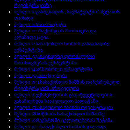
რეგისტრაციაზე
მუხლი
10
განაცხადის „საქპატენტში“ შეტანის
თარიღი
მუხლი
11
პრიორიტეტი
მუხლი
11^1
საქონლის მითითება და
კლასიფიკაცია
მუხლი
12
სასაქონლო ნიშნის განაცხადზე
ექსპერტიზა
მუხლი
13
განაცხადზე ფორმალური
მოთხოვნების ექსპერტიზა
მუხლი
14
არსობრივი ექსპერტიზა
მუხლი
15
გამოქვეყნება
მუხლი
15^1
სასაქონლო ნიშნის დაჩქარებული
რეგისტრაციის პროცედურა
მუხლი
16
ექსპერტიზის გადაწყვეტილების
გასაჩივრება სააპელაციო პალატაში
მუხლი
17
სასაქონლო ნიშნის რეგისტრაცია
მუხლი
18
მოწმობა სასაქონლო ნიშანზე
მუხლი
19
რეესტრში ცვლილებების შეტანა
მუხლი
19^1
სასაქონლო ნიშნის დაყოფა