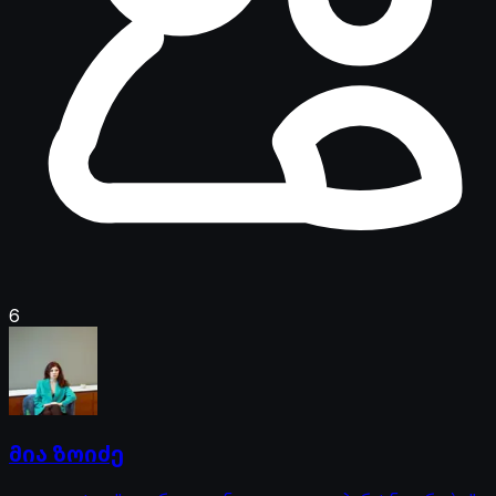
6
მია ზოიძე