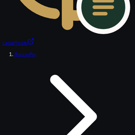
LegalTools
ანგარიში იტვირთება
მთავარი