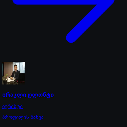
ირაკლი ღლონტი
იურისტი
პროფილის ნახვა