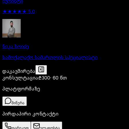
იურისტი
★★★★★
5.0
ნიკა ზოიძე
სამოქალაქო სამართლის სპეციალისტი
პანელის დაკეცვა
დაკავშირება
კონსულტაცია
₾300
·
60 წთ
პლატფორმაზე
მიწერა
პირდაპირი კონტაქტი
დარეკეთ
ელ-ფოსტა