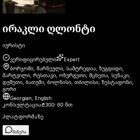
ირაკლი
ღლონტი
იურისტი
ვერიფიცირებული
Expert
ბორჯომი
,
მარნეული
,
სამტრედია
,
ზუგდიდი
,
მარტვილი
,
რუსთავი
,
ოზურგეთი
,
მცხეთა
,
სენაკი
,
დუშეთი
,
ბათუმი
,
ბოლნისი
,
თბილისი
,
ზესტაფონი
,
გორი
Georgian
,
English
კონსულტაცია
₾300
·
60 წთ
პლატფორმაზე
მიწერა