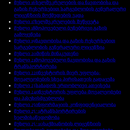
მუხლი
16
ხელშეკრულების და ნავთობისა და
გაზის რესურსებით სარგებლობის გენერალური
ლიცენზიის მოქმედების ვადა
მუხლი
17
ხელშეკრულების შეწყვეტა
მუხლი
18
მოპოვებული ბუნებრივი გაზის
გამოყენება
მუხლი
19
ნავთობისა და გაზის რესურსებით
სარგებლობის გენერალური ლიცენზია
მუხლი
20
მიწის მინაკუთვნი
მუხლი
21
მოპოვებული ნავთობისა და გაზის
ტრანსპორტირება
მუხლი
22
ინვესტორის მიერ უფლება-
მოვალეობების სხვა პირისათვის გადაცემა
მუხლი
23
საბადოს ერთობლივი ათვისება
მუხლი
24
ინვესტორის უფლება-მოვალეობები
და პასუხისმგებლობა
მუხლი
25
ინფორმაციის კონფიდენციალობა
მუხლი
25^1
ტრანსპორტირების
ხელმისაწვდომობა
მუხლი
25^10
საქმიანობის ლიცენზიის
მფლობელის უფლებები და მოვალეობები