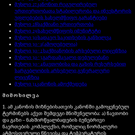
მუხლი
27
კანონით რეგულირებულ
ურთიერთობათა სტაბილურობა და ინვესტორის
უფლებების სახელმწიფო გარანტიები
მუხლი
28
საქმიანი ურთიერთობა
მუხლი
29
სახელმწიფოს იმუნიტეტი
მუხლი
30
სადავო საკითხების განხილვა
მუხლი
30^1
(ამოღებულია)
მუხლი
30^2
საქმიანობის არსებული ლიცენზია
მუხლი
30^3
გარდამავალი დებულებანი
მუხლი
30^4
ნავთობისა და გაზის რესურსებით
სარგებლობის არსებული გენერალური
ლიცენზია
მუხლი
31
კანონის ამოქმედება
ᲛᲘᲛᲝᲮᲘᲚᲕᲐ
1. ამ კანონის მიზნებისათვის კანონში გამოყენებულ
ტერმინებს აქვთ შემდეგი მნიშვნელობა: ა) ნავთობი
და გაზი – ნახშირწყალბადების ბუნებრივი
ნაერთების კომპლექსი, რომელიც ნორმალური
ატმოსფერული წნევისა და ტემპერატურის